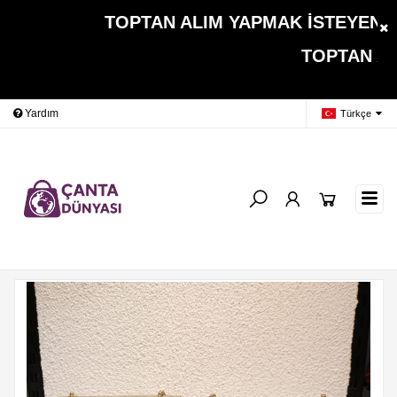
TOPTAN ALIM YAPMAK İSTEYEN MÜŞ
TOPTAN ALIMLARDA 
Yardım
Ödeme Bildirimi
İleti
Türkçe