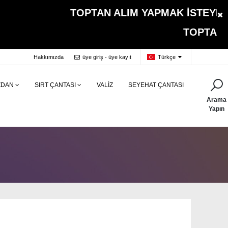
TOPTAN ALIM YAPMAK İSTEYEN MÜ
TOPTAN ALIMLARDA
Hakkımızda
üye giriş - üye kayıt
Türkçe
ZDAN
SIRT ÇANTASI
VALİZ
SEYEHAT ÇANTASI
Arama
Yapın