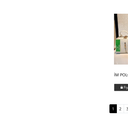
İM PO
Fiy
(curren
1
2