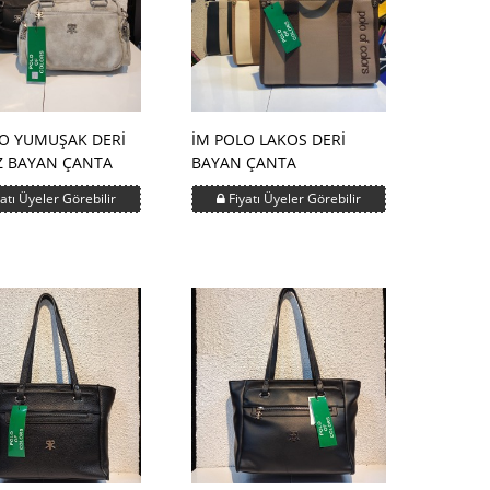
O YUMUŞAK DERİ
İM POLO LAKOS DERİ
Z BAYAN ÇANTA
BAYAN ÇANTA
atı Üyeler Görebilir
Fiyatı Üyeler Görebilir