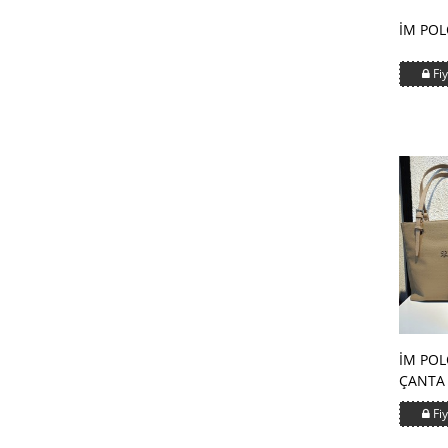
İM PO
Fiy
İM PO
ÇANTA
Fiy