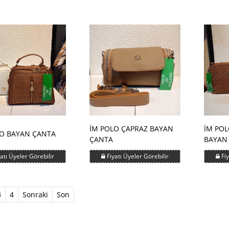
İM POLO ÇAPRAZ BAYAN
İM POL
LO BAYAN ÇANTA
ÇANTA
BAYAN
atı Üyeler Görebilir
Fiyatı Üyeler Görebilir
Fiy
t)
3
4
Sonraki
Son