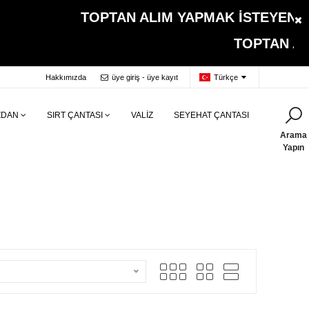
TOPTAN ALIM YAPMAK İSTEYEN MÜŞTERİ
TOPTAN ALIMLARDA KA
Hakkımızda
üye giriş - üye kayıt
Türkçe
ZDAN
SIRT ÇANTASI
VALİZ
SEYEHAT ÇANTASI
Arama
Yapın