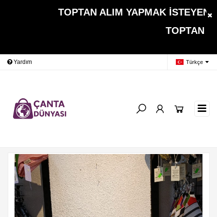
TOPTAN ALIM YAPMAK İSTEYEN MÜŞ
TOPTAN ALIMLARDA 
Yardım
Ödeme Bildirimi
İleti
Türkçe