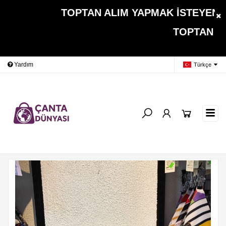
TOPTAN ALIM YAPMAK İSTEYEN MÜŞ
TOPTAN ALIMLARDA 
Yardım
Ödeme Bildirimi
İleti
Türkçe