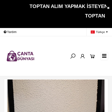
TOPTAN ALIM YAPMAK İSTEYEN MÜŞ
TOPTAN ALIMLARDA 
Yardım
Ödeme Bildirimi
İleti
Türkçe