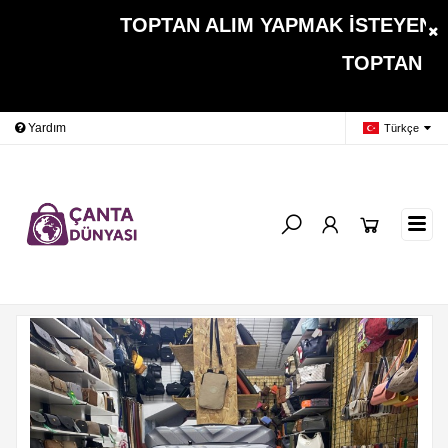
TOPTAN ALIM YAPMAK İSTEYEN MÜŞ
TOPTAN ALIMLARDA 
Yardım
Ödeme Bildirimi
İleti
Türkçe