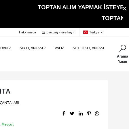
TOPTAN ALIM YAPMAK İSTEYEN MÜŞT
TOPTAN ALIMLARDA 
Hakkımızda
üye giriş - üye kayıt
Türkçe
ZDAN
SIRT ÇANTASI
VALİZ
SEYEHAT ÇANTASI
Arama
Yapın
NTA
ÇANTALARI
:
Mevcut