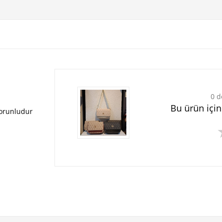
0 d
Bu ürün içi
zorunludur