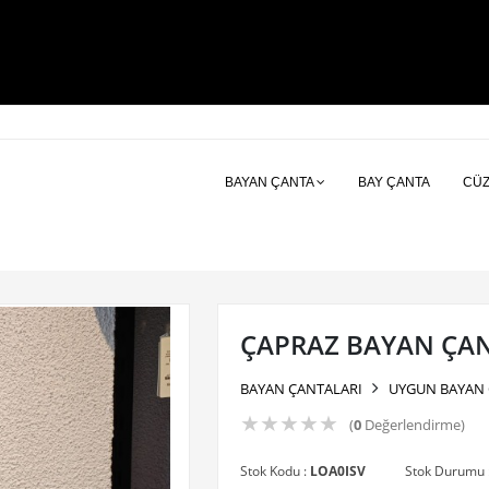
BAYAN ÇANTA
BAY ÇANTA
CÜ
ÇAPRAZ BAYAN ÇA
BAYAN ÇANTALARI
UYGUN BAYAN 
★
★
★
★
★
(
0
Değerlendirme)
Stok Kodu :
LOA0ISV
Stok Durumu 