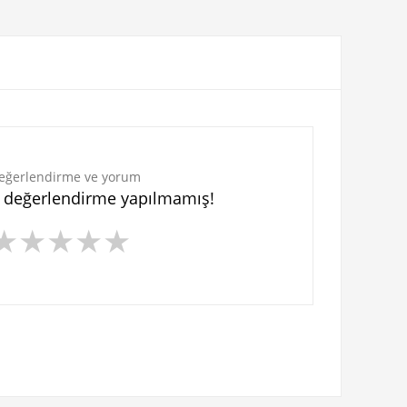
eğerlendirme ve yorum
n değerlendirme yapılmamış!
★
★
★
★
★