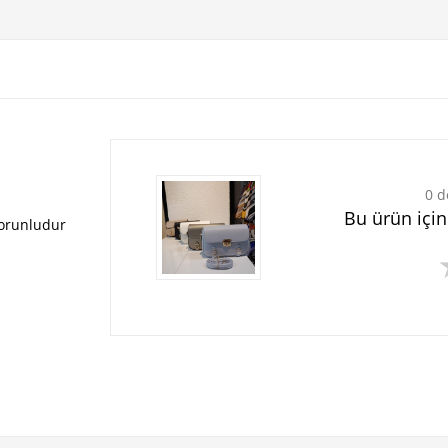
0 d
Bu ürün içi
zorunludur