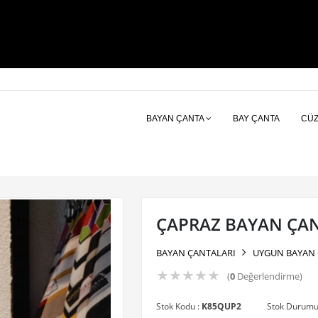
BAYAN ÇANTA
BAY ÇANTA
CÜ
ÇAPRAZ BAYAN ÇA
BAYAN ÇANTALARI
UYGUN BAYAN 
★
★
★
★
★
(
0
Değerlendirme)
Stok Kodu :
K85QUP2
Stok Durumu