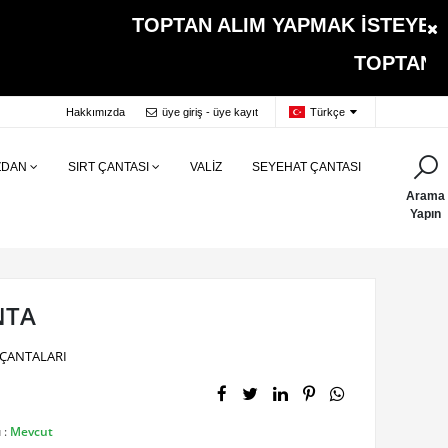
TOPTAN ALIM YAPMAK İSTEYEN MÜŞT
TOPTAN ALIMLARDA 
Hakkımızda
üye giriş - üye kayıt
Türkçe
ZDAN
SIRT ÇANTASI
VALİZ
SEYEHAT ÇANTASI
Arama
Yapın
NTA
ÇANTALARI
 :
Mevcut