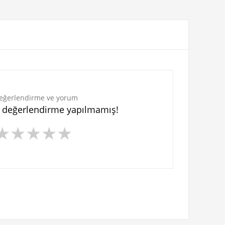
eğerlendirme ve yorum
n değerlendirme yapılmamış!
★
★
★
★
★