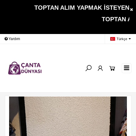
TOPTAN ALIM YAPMAK İSTEYEN MÜŞT
TOPTAN ALIMLARDA 
Yardım
Ödeme Bildirimi
İleti
Türkçe