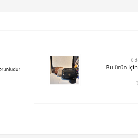
0 d
Bu ürün içi
zorunludur