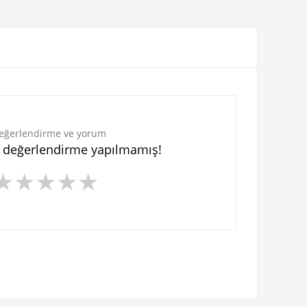
eğerlendirme ve yorum
n değerlendirme yapılmamış!
★
★
★
★
★