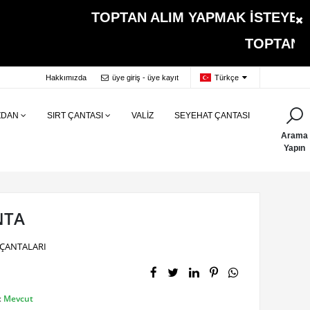
TOPTAN ALIM YAPMAK İSTEYEN MÜŞ
TOPTAN ALIMLARDA 
Hakkımızda
üye giriş - üye kayıt
Türkçe
ZDAN
SIRT ÇANTASI
VALİZ
SEYEHAT ÇANTASI
Arama
Yapın
NTA
ÇANTALARI
:
Mevcut