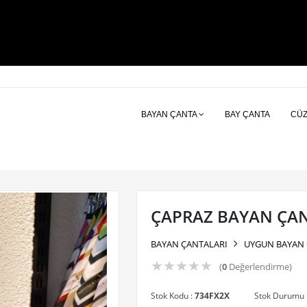
BAYAN ÇANTA
BAY ÇANTA
CÜ
ÇAPRAZ BAYAN ÇA
BAYAN ÇANTALARI
UYGUN BAYAN 
★
★
★
★
★
(
0
Değerlendirme)
Stok Kodu :
734FX2X
Stok Durumu 