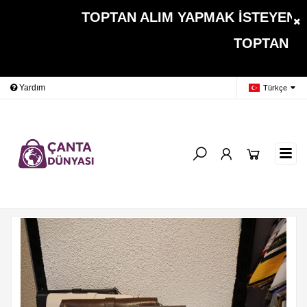
TOPTAN ALIM YAPMAK İSTEYEN MÜŞ
TOPTAN ALIMLARDA 
Yardım
Ödeme Bildirimi
İleti
Türkçe