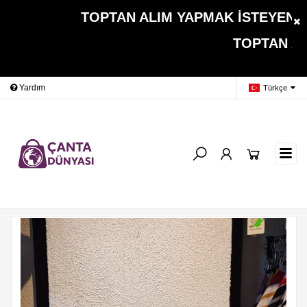
TOPTAN ALIM YAPMAK İSTEYEN MÜŞ
TOPTAN ALIMLARDA 
Yardım
Ödeme Bildirimi
İleti
Türkçe