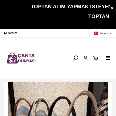
TOPTAN ALIM YAPMAK İSTEYEN MÜŞ
TOPTAN ALIMLARDA 
Yardım
Ödeme Bildirimi
İleti
Türkçe