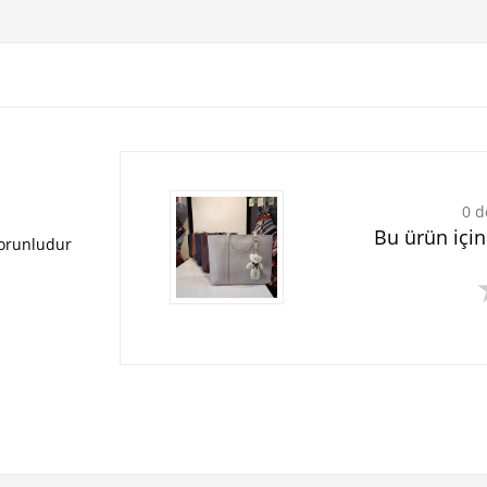
0 d
Bu ürün içi
zorunludur