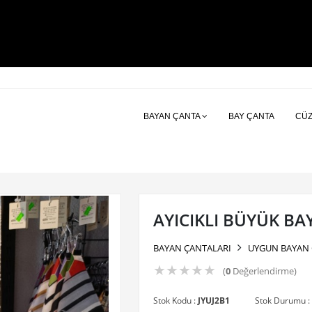
BAYAN ÇANTA
BAY ÇANTA
CÜ
AYICIKLI BÜYÜK B
BAYAN ÇANTALARI
UYGUN BAYAN 
★
★
★
★
★
(
0
Değerlendirme)
Stok Kodu :
JYUJ2B1
Stok Durumu :