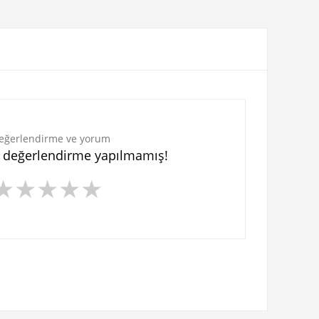
eğerlendirme ve yorum
n değerlendirme yapılmamış!
★
★
★
★
★