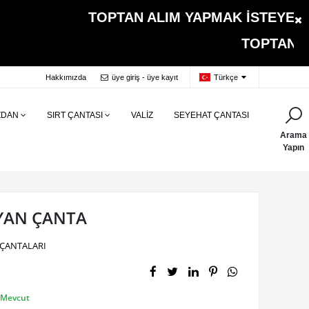
TOPTAN ALIM YAPMAK İSTEYEN MÜŞT
TOPTAN ALIMLARDA K
Hakkımızda
üye giriş - üye kayıt
Türkçe
ZDAN
SIRT ÇANTASI
VALİZ
SEYEHAT ÇANTASI
Arama
Yapın
AYAN ÇANTA
ÇANTALARI
Mevcut