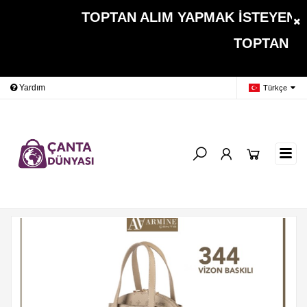
TOPTAN ALIM YAPMAK İSTEYEN MÜŞ
TOPTAN ALIMLARDA 
Yardım
Ödeme Bildirimi
İleti
Türkçe